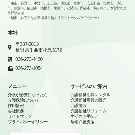
千曲市、長野市、中野市、上田市、佐久市、松本市、安曇野市、塩尻市、諏訪
市、伊那市、飯山市、須坂市、東御市、小諸市、岡谷市、駒ヶ根市、木曽郡など
長野県全域
上越市、妙高市など新潟県上越エリアのトータルケアサポート
本社
〒387-0013
長野県千曲市小島3172
026-273-4420
026-273-1054
メニュー
サービスのご案内
介護が必要になったら
介護福祉用具レンタル
介護保険について
介護福祉用具の販売
採用情報
介護施設
会社概要
介護福祉リフォーム
サイトマップ
生活のお手伝い
プライバシーポリシー
居宅介護支援