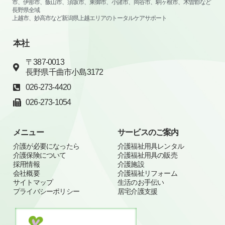
市、伊那市、飯山市、須坂市、東御市、小諸市、岡谷市、駒ヶ根市、木曽郡など
長野県全域
上越市、妙高市など新潟県上越エリアのトータルケアサポート
本社
〒387-0013
長野県千曲市小島3172
026-273-4420
026-273-1054
メニュー
サービスのご案内
介護が必要になったら
介護福祉用具レンタル
介護保険について
介護福祉用具の販売
採用情報
介護施設
会社概要
介護福祉リフォーム
サイトマップ
生活のお手伝い
プライバシーポリシー
居宅介護支援