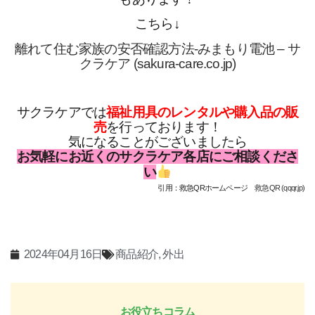
こちら↓
離れて住む家族の安否確認方法-みまもり電池 – サ
クラケア (sakura-care.co.jp)
サクラケアでは
福祉用具のレンタルや購入品の販
売
を行っております！
気になることがございましたら
お気軽にお近くのサクラケア各店にご相談くださ
い
引用：救急QRホームページ
救急QR (qqqr.jp)
2024年04月16日
商品紹介
,
外出
お役立ちコラム