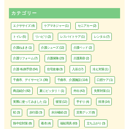
カテゴリー
エクササイズ
(4)
ケアマネジャー
(1)
セニアカー
(2)
トイレ
(5)
リハビリ
(2)
レスパイトケア
(1)
レンタル
(7)
介護ねまき
(1)
介護シューズ
(12)
介護ベッド
(2)
介護リフォーム
(7)
介護保険
(23)
介護美容
(2)
介護･転倒予防
(54)
住宅改修
(3)
入浴
(17)
冷え対策
(1)
千曲市、デイサービス
(39)
千曲市、介護施設
(114)
口腔ケア
(1)
商品紹介
(82)
夏にピッタリ！
(1)
外出
(42)
失禁対策
(1)
実際に使ってみました
(1)
寝室
(12)
手すり
(4)
排泄
(14)
杖
(3)
歩行器
(3)
水分補給
(2)
災害グッズ
(8)
熱中症対策
(8)
着衣
(4)
福祉用具
(63)
立ち上がり
(3)