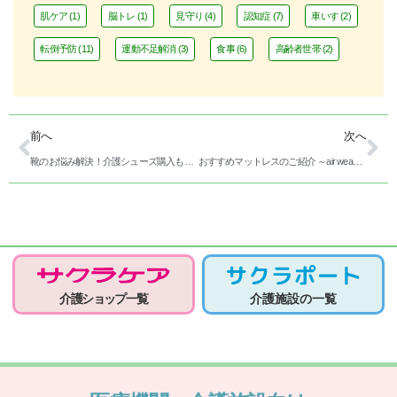
肌ケア
(1)
脳トレ
(1)
見守り
(4)
認知症
(7)
車いす
(2)
転倒予防
(11)
運動不足解消
(3)
食事
(6)
高齢者世帯
(2)
前へ
次へ
靴のお悩み解決！介護シューズ購入もお任せください♪
おすすめマットレスのご紹介 ～air weave～ 諏訪店
介護ショップ一覧
介護施設の一覧
医療機関・介護施設向け
サイトOPEN!