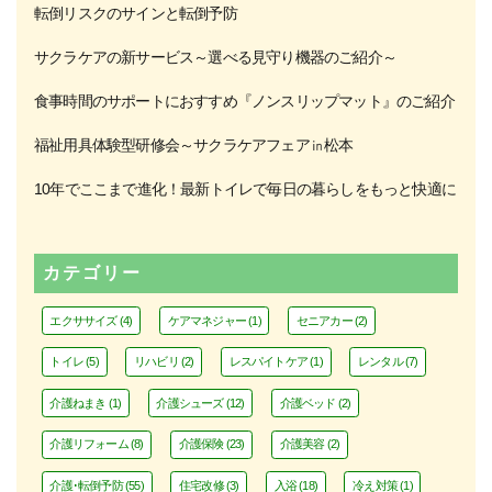
転倒リスクのサインと転倒予防
サクラケアの新サービス～選べる見守り機器のご紹介～
食事時間のサポートにおすすめ『ノンスリップマット』のご紹介
福祉用具体験型研修会～サクラケアフェア㏌松本
10年でここまで進化！最新トイレで毎日の暮らしをもっと快適に
カテゴリー
エクササイズ
(4)
ケアマネジャー
(1)
セニアカー
(2)
トイレ
(5)
リハビリ
(2)
レスパイトケア
(1)
レンタル
(7)
介護ねまき
(1)
介護シューズ
(12)
介護ベッド
(2)
介護リフォーム
(8)
介護保険
(23)
介護美容
(2)
介護･転倒予防
(55)
住宅改修
(3)
入浴
(18)
冷え対策
(1)