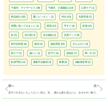
千曲市、デイサービス
(39)
千曲市、介護施設
(114)
口腔ケア
(1)
商品紹介
(82)
夏にピッタリ！
(1)
外出
(43)
失禁対策
(1)
実際に使ってみました
(1)
寝室
(13)
手すり
(4)
排泄
(15)
杖
(3)
歩行器
(3)
水分補給
(2)
災害グッズ
(8)
熱中症対策
(8)
着衣
(4)
福祉用具
(64)
立ち上がり
(3)
肌ケア
(1)
脳トレ
(1)
見守り
(4)
認知症
(7)
車いす
(2)
転倒予防
(11)
運動不足解消
(3)
食事
(6)
高齢者世帯
(2)
前へ
次へ
見守りすぎないちょうどいい安心。安寿の見守り電池
暖かな春を迎えたら、歩きやすい靴で外出を “アサヒフットケア”のご紹介