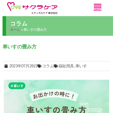
コラム
ホーム
»
車いすの畳み方
車いすの畳み方
2023年07月26日
コラム
福祉用具
,
車いす