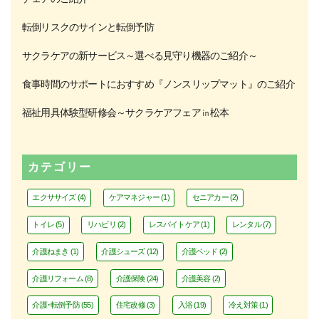
転倒リスクのサインと転倒予防
サクラケアの新サービス～選べる見守り機器のご紹介～
食事時間のサポートにおすすめ『ノンスリップマット』のご紹介
福祉用具体験型研修会～サクラケアフェア㏌松本
カテゴリー
エクササイズ
(4)
ケアマネジャー
(1)
セニアカー
(2)
トイレ
(5)
リハビリ
(2)
レスパイトケア
(1)
レンタル
(7)
介護ねまき
(1)
介護シューズ
(12)
介護ベッド
(2)
介護リフォーム
(8)
介護保険
(24)
介護美容
(2)
介護･転倒予防
(55)
住宅改修
(3)
入浴
(19)
冷え対策
(1)