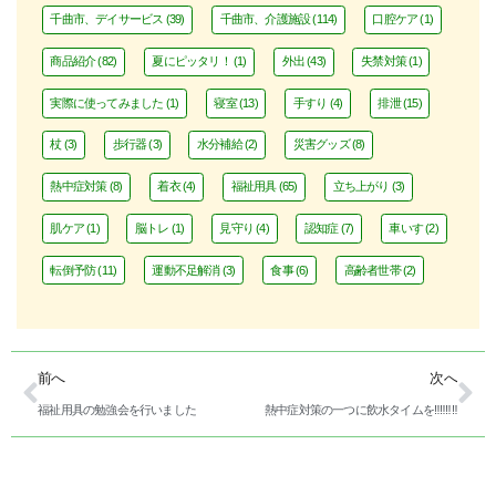
千曲市、デイサービス
(39)
千曲市、介護施設
(114)
口腔ケア
(1)
商品紹介
(82)
夏にピッタリ！
(1)
外出
(43)
失禁対策
(1)
実際に使ってみました
(1)
寝室
(13)
手すり
(4)
排泄
(15)
杖
(3)
歩行器
(3)
水分補給
(2)
災害グッズ
(8)
熱中症対策
(8)
着衣
(4)
福祉用具
(65)
立ち上がり
(3)
肌ケア
(1)
脳トレ
(1)
見守り
(4)
認知症
(7)
車いす
(2)
転倒予防
(11)
運動不足解消
(3)
食事
(6)
高齢者世帯
(2)
前へ
次へ
福祉用具の勉強会を行いました
熱中症対策の一つに飲水タイムを‼‼‼‼