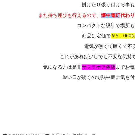
掛けたり張り付ける事も
また持ち運びも行えるので、
懐中電灯
代わり
コンパクトな設計で場所も
商品は定価で
￥5，060(
電気が無くて暗くて不
これがあれば少しでも不安な気持
気になる方は是非
サクラケア各店
までお気
暑い日が続くので熱中症に気を付