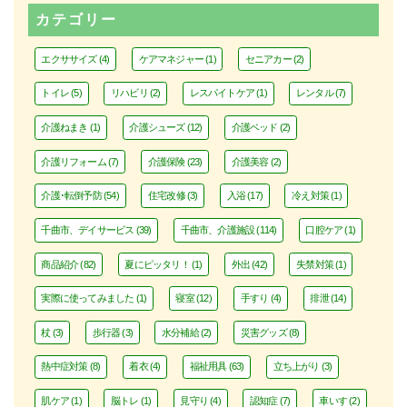
カテゴリー
エクササイズ
(4)
ケアマネジャー
(1)
セニアカー
(2)
トイレ
(5)
リハビリ
(2)
レスパイトケア
(1)
レンタル
(7)
介護ねまき
(1)
介護シューズ
(12)
介護ベッド
(2)
介護リフォーム
(7)
介護保険
(23)
介護美容
(2)
介護･転倒予防
(54)
住宅改修
(3)
入浴
(17)
冷え対策
(1)
千曲市、デイサービス
(39)
千曲市、介護施設
(114)
口腔ケア
(1)
商品紹介
(82)
夏にピッタリ！
(1)
外出
(42)
失禁対策
(1)
実際に使ってみました
(1)
寝室
(12)
手すり
(4)
排泄
(14)
杖
(3)
歩行器
(3)
水分補給
(2)
災害グッズ
(8)
熱中症対策
(8)
着衣
(4)
福祉用具
(63)
立ち上がり
(3)
肌ケア
(1)
脳トレ
(1)
見守り
(4)
認知症
(7)
車いす
(2)