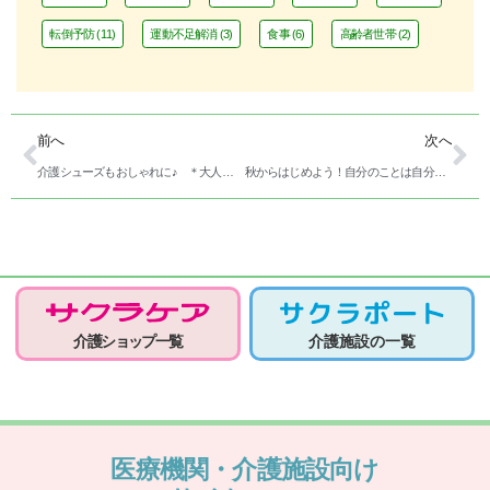
転倒予防
(11)
運動不足解消
(3)
食事
(6)
高齢者世帯
(2)
前へ
次へ
介護シューズもおしゃれに♪ ＊大人気＊ダブルマジックⅢシリーズに新デザイン登場
秋からはじめよう！自分のことは自分でやりたい！を叶えるためにやっている運動習慣実例
介護ショップ一覧
介護施設の一覧
医療機関・介護施設向け
サイトOPEN!