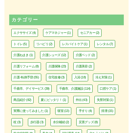
カテゴリー
エクササイズ
(4)
ケアマネジャー
(1)
セニアカー
(2)
トイレ
(5)
リハビリ
(2)
レスパイトケア
(1)
レンタル
(7)
介護ねまき
(1)
介護シューズ
(12)
介護ベッド
(2)
介護リフォーム
(8)
介護保険
(23)
介護美容
(2)
介護･転倒予防
(55)
住宅改修
(3)
入浴
(18)
冷え対策
(1)
千曲市、デイサービス
(39)
千曲市、介護施設
(114)
口腔ケア
(1)
商品紹介
(82)
夏にピッタリ！
(1)
外出
(43)
失禁対策
(1)
実際に使ってみました
(1)
寝室
(13)
手すり
(4)
排泄
(15)
杖
(3)
歩行器
(3)
水分補給
(2)
災害グッズ
(8)