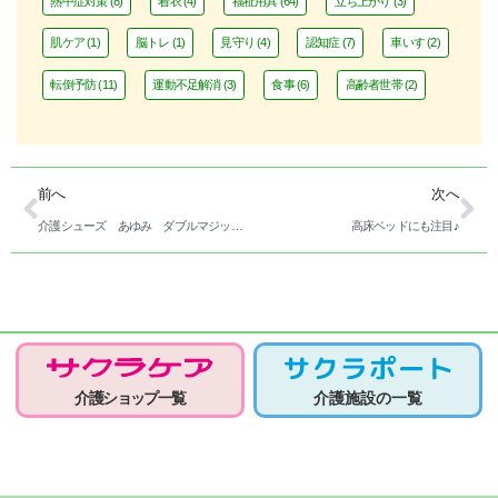
熱中症対策
(8)
着衣
(4)
福祉用具
(64)
立ち上がり
(3)
肌ケア
(1)
脳トレ
(1)
見守り
(4)
認知症
(7)
車いす
(2)
転倒予防
(11)
運動不足解消
(3)
食事
(6)
高齢者世帯
(2)
前へ
次へ
介護シューズ あゆみ ダブルマジックⅢのご紹介
高床ベッドにも注目♪
介護ショップ一覧
介護施設の一覧
医療機関・介護施設向け