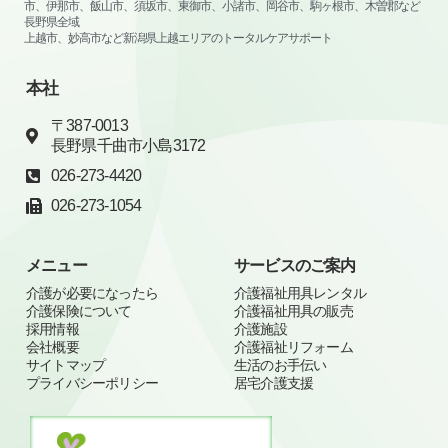
市、伊那市、飯山市、須坂市、東御市、小諸市、岡谷市、駒ヶ根市、木曽郡など
長野県全域
上越市、妙高市など新潟県上越エリアのトータルケアサポート
本社
〒387-0013
長野県千曲市小島3172
026-273-4420
026-273-1054
メニュー
サービスのご案内
介護が必要になったら
介護福祉用具レンタル
介護保険について
介護福祉用具の販売
採用情報
介護施設
会社概要
介護福祉リフォーム
サイトマップ
生活のお手伝い
プライバシーポリシー
居宅介護支援