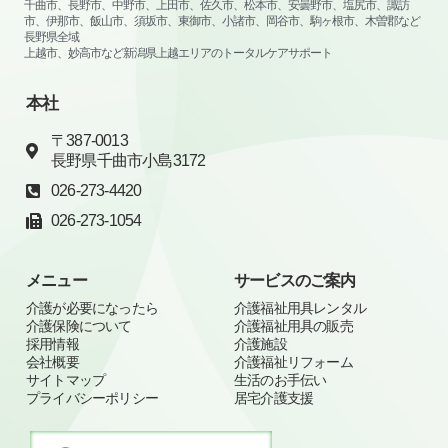
千曲市、長野市、中野市、上田市、佐久市、松本市、安曇野市、塩尻市、諏訪
市、伊那市、飯山市、須坂市、東御市、小諸市、岡谷市、駒ヶ根市、木曽郡など
長野県全域
上越市、妙高市など新潟県上越エリアのトータルケアサポート
本社
〒387-0013
長野県千曲市小島3172
026-273-4420
026-273-1054
メニュー
サービスのご案内
介護が必要になったら
介護福祉用具レンタル
介護保険について
介護福祉用具の販売
採用情報
介護施設
会社概要
介護福祉リフォーム
サイトマップ
生活のお手伝い
プライバシーポリシー
居宅介護支援