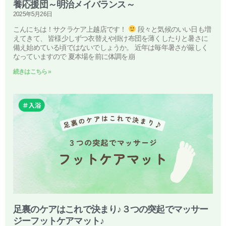
養応援団～明治メイバランス～
2025年5月26日
こんにちは！サクラケア上越店です！
段々と気候のいい日も増
えてきて、 皆様少しずつ衣替えや掛け布団を薄くしたりと暑さに
備え始めている頃ではないでしょうか。 近年は毎年暑さが厳しく
なっていますので 夏本場を前に体調を崩
続きはこちら »
足裏のケアはこれで決まり♪３つの突起でマッサー
ジーフットケアマット♪