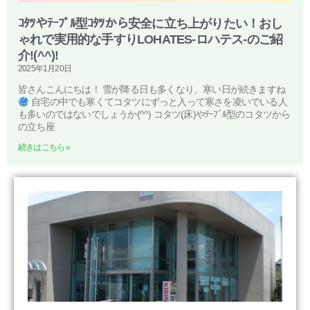
ｺﾀﾂやﾃｰﾌﾞﾙ型ｺﾀﾂから安全に立ち上がりたい！おし
ゃれで実用的な手すりLOHATES‐ロハテス‐のご紹
介!(^^)!
2025年1月20日
皆さんこんにちは！ 雪が降る日も多くなり、寒い日が続きますね
自宅の中でも寒くてコタツにずっと入って寒さを凌いでいる人
も多いのではないでしょうか(^^) コタツ(床)やﾃｰﾌﾞﾙ型のコタツから
の立ち座
続きはこちら »