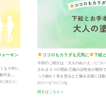
ォーキン
ココロもカラダも元気に
下絵
今回のご紹介は「大人のぬりえ」につい
くなり外に
される３つの理由 ①脳の活性化が期待
不足..」
って細かく色を塗るなど脳を活発に活動
外に出たい
のリハビリにつな
続きはこちら »